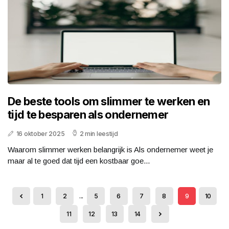
De beste tools om slimmer te werken en
tijd te besparen als ondernemer
16 oktober 2025
2 min leestijd
Waarom slimmer werken belangrijk is Als ondernemer weet je
maar al te goed dat tijd een kostbaar goe...
1
2
...
5
6
7
8
9
10
11
12
13
14