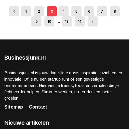
1
2
3
4
5
6
7
8
9
10
...
13
14
Businessjunk.nl
Businessjunk.nl is jouw dagelijkse dosis inspiratie, inzichten en
innovatie. Of je nu een startup runt of een gevestigde
ondernemer bent. Hier vind je trends, tools en verhalen die je
écht verder helpen. Slimmer werken, groter denken, beter
groeien.
Sitemap
Contact
Nieuwe artikelen