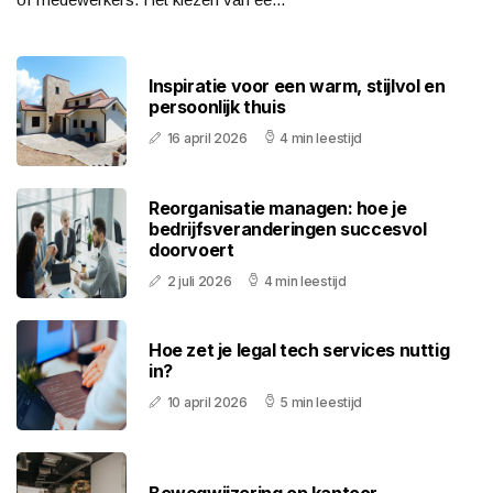
Inspiratie voor een warm, stijlvol en
persoonlijk thuis
16 april 2026
4 min leestijd
Reorganisatie managen: hoe je
bedrijfsveranderingen succesvol
doorvoert
2 juli 2026
4 min leestijd
Hoe zet je legal tech services nuttig
in?
10 april 2026
5 min leestijd
Bewegwijzering op kantoor