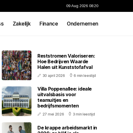
09 Aug 2026 08:20
ss
Zakelijk
Finance
Ondernemen
Reststromen Valoriseren:
Hoe Bedrijven Waarde
Halen uit Kunststofafval
30 april 2026
6 min leestijd
Villa Poppenallee: ideale
uitvalsbasis voor
teamuitjes en
bedrijfsmomenten
27 mei 2026
3 min leestijd
De krappe arbeidsmarkt in