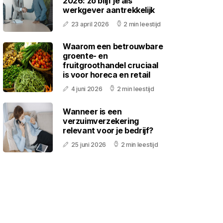
2026: zo blijf je als
werkgever aantrekkelijk
23 april 2026
2 min leestijd
Waarom een betrouwbare
groente- en
fruitgroothandel cruciaal
is voor horeca en retail
4 juni 2026
2 min leestijd
Wanneer is een
verzuimverzekering
relevant voor je bedrijf?
25 juni 2026
2 min leestijd