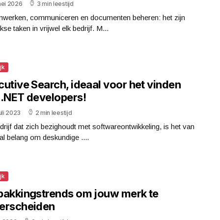
mei 2026
3 min leestijd
werken, communiceren en documenten beheren: het zijn
kse taken in vrijwel elk bedrijf. M...
jk
utive Search, ideaal voor het vinden
 .NET developers!
uli 2023
2 min leestijd
drijf dat zich bezighoudt met softwareontwikkeling, is het van
al belang om deskundige ....
jk
pakkingstrends om jouw merk te
erscheiden