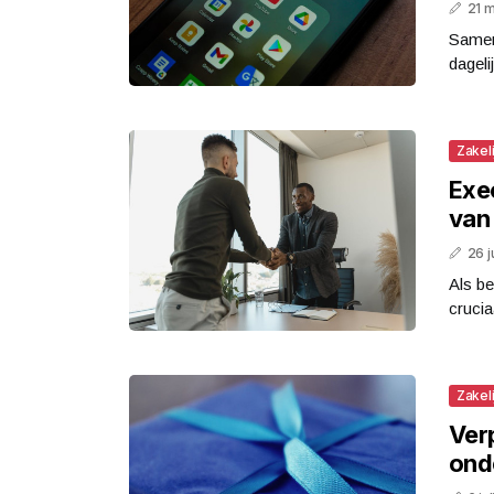
21 
Samen
dagelij
Zakeli
Exec
van
26 j
Als be
crucia
Zakeli
Ver
ond