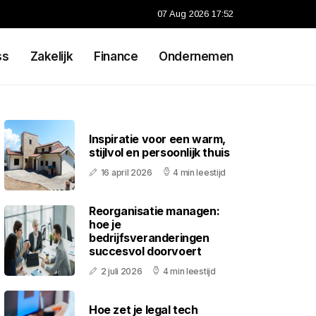
07 Aug 2026 17:52
ss
Zakelijk
Finance
Ondernemen
Inspiratie voor een warm,
stijlvol en persoonlijk thuis
16 april 2026
4 min leestijd
Reorganisatie managen:
hoe je
bedrijfsveranderingen
succesvol doorvoert
2 juli 2026
4 min leestijd
Hoe zet je legal tech