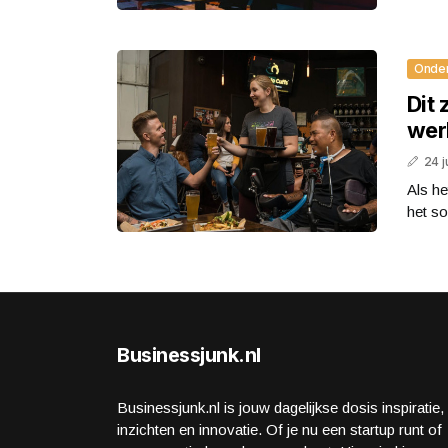
Onde
Dit 
wer
24 j
Als he
het so
Businessjunk.nl
Businessjunk.nl is jouw dagelijkse dosis inspiratie,
inzichten en innovatie. Of je nu een startup runt of