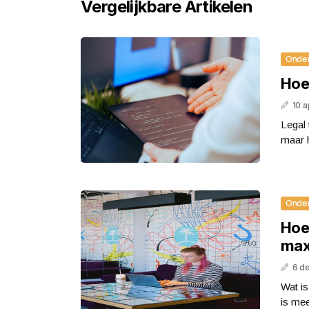
Vergelijkbare Artikelen
Onde
Hoe 
10 a
Legal 
maar h
Onde
Hoe
max
6 d
Wat i
is me