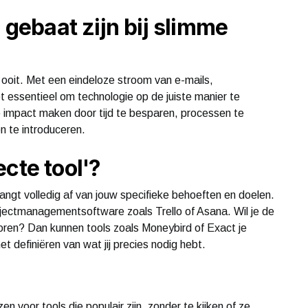
ebaat zijn bij slimme
ooit. Met een eindeloze stroom van e-mails,
et essentieel om technologie op de juiste manier te
 impact maken door tijd te besparen, processen te
n te introduceren.
cte tool'?
angt volledig af van jouw specifieke behoeften en doelen.
ojectmanagementsoftware zoals Trello of Asana. Wil je de
toren? Dan kunnen tools zoals Moneybird of Exact je
het definiëren van wat jij precies nodig hebt.
 voor tools die populair zijn, zonder te kijken of ze