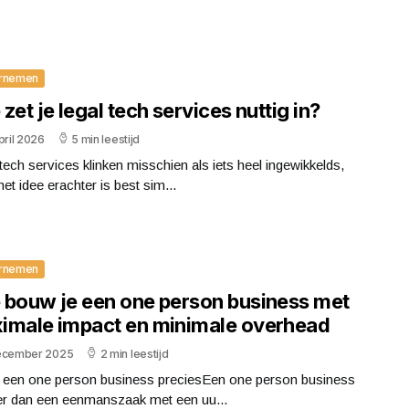
rnemen
zet je legal tech services nuttig in?
pril 2026
5 min leestijd
tech services klinken misschien als iets heel ingewikkelds,
et idee erachter is best sim...
rnemen
 bouw je een one person business met
imale impact en minimale overhead
ecember 2025
2 min leestijd
s een one person business preciesEen one person business
er dan een eenmanszaak met een uu...