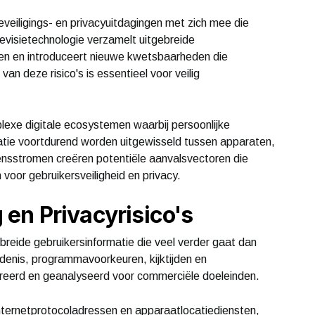
veiligings- en privacyuitdagingen met zich mee die
televisietechnologie verzamelt uitgebreide
gen en introduceert nieuwe kwetsbaarheden die
an deze risico's is essentieel voor veilig
exe digitale ecosystemen waarbij persoonlijke
atie voortdurend worden uitgewisseld tussen apparaten,
ensstromen creëren potentiële aanvalsvectoren die
oor gebruikersveiligheid en privacy.
en Privacyrisico's
reide gebruikersinformatie die veel verder gaat dan
edenis, programmavoorkeuren, kijktijden en
treerd en geanalyseerd voor commerciële doeleinden.
ternetprotocoladressen en apparaatlocatiediensten,