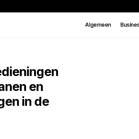
Algemeen
Busine
edieningen
anen en
gen in de