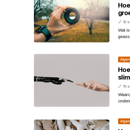
Hoe
groe
10 
Wat i
geasso
Alge
Hoe
slim
15 
Waaro
onder
Alge