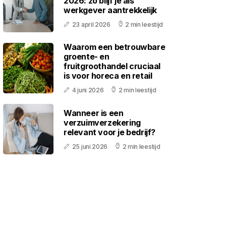
2026: zo blijf je als
werkgever aantrekkelijk
23 april 2026
2 min leestijd
Waarom een betrouwbare
groente- en
fruitgroothandel cruciaal
is voor horeca en retail
4 juni 2026
2 min leestijd
Wanneer is een
verzuimverzekering
relevant voor je bedrijf?
25 juni 2026
2 min leestijd