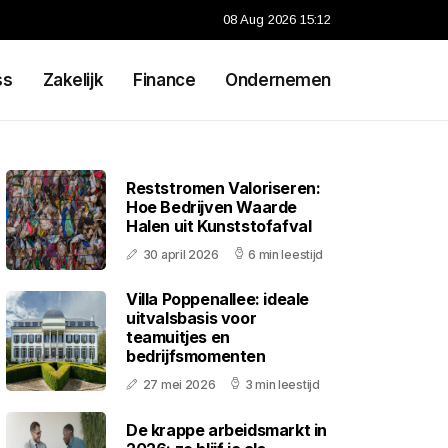
08 Aug 2026 15:12
ss
Zakelijk
Finance
Ondernemen
Reststromen Valoriseren:
Hoe Bedrijven Waarde
Halen uit Kunststofafval
30 april 2026
6 min leestijd
Villa Poppenallee: ideale
uitvalsbasis voor
teamuitjes en
bedrijfsmomenten
27 mei 2026
3 min leestijd
De krappe arbeidsmarkt in