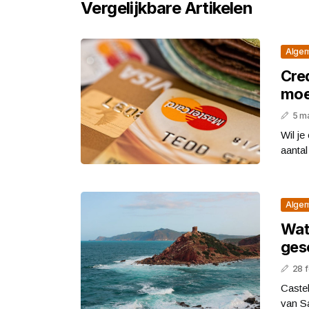
Vergelijkbare Artikelen
Alge
Cre
moet
5 m
Wil je
aantal
Alge
Wat
ges
28 
Castel
van Sa