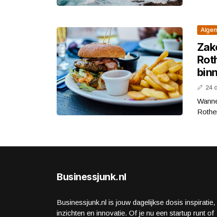
Alge
Zake
Rot
bin
24 
Wannee
Rothen
Businessjunk.nl
Businessjunk.nl is jouw dagelijkse dosis inspiratie,
inzichten en innovatie. Of je nu een startup runt of