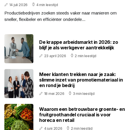
14 juli 2026
4 min leestijd
Productiebedrijven zoeken steeds vaker naar manieren om
sneller, flexibeler en efficiënter onderdele...
De krappe arbeidsmarkt in 2026: zo
blijf je als werkgever aantrekkelijk
23 april 2026
2 min leestijd
Meer klanten trekken naar je zaak:
slimme inzet van promotiemateriaal in
en rond je bedrij
18 mei 2026
3 min leestijd
Waarom een betrouwbare groente- en
fruitgroothandel cruciaal is voor
horeca en retail
4 juni 2026
2 min leestijd