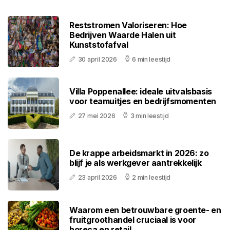
Reststromen Valoriseren: Hoe
Bedrijven Waarde Halen uit
Kunststofafval
30 april 2026
6 min leestijd
Villa Poppenallee: ideale uitvalsbasis
voor teamuitjes en bedrijfsmomenten
27 mei 2026
3 min leestijd
De krappe arbeidsmarkt in 2026: zo
blijf je als werkgever aantrekkelijk
23 april 2026
2 min leestijd
Waarom een betrouwbare groente- en
fruitgroothandel cruciaal is voor
horeca en retail