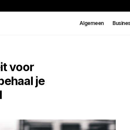
Algemeen
Busine
it voor
ehaal je
d