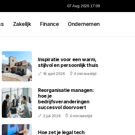
07 Aug 2026 17:09
ss
Zakelijk
Finance
Ondernemen
Inspiratie voor een warm,
stijlvol en persoonlijk thuis
16 april 2026
4 min leestijd
Reorganisatie managen:
hoe je
bedrijfsveranderingen
succesvol doorvoert
2 juli 2026
4 min leestijd
Hoe zet je legal tech