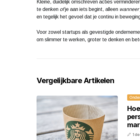
Kleine, duidelijk omschreven acties vermindere
te denken
of
je aan iets begint, alleen
wanneer
en tegelijk het gevoel dat je continu in beweging 
Voor zowel startups als gevestigde ondernemer
om slimmer te werken, groter te denken en bete
Vergelijkbare Artikelen
Onde
Hoe 
per
mar
1 d