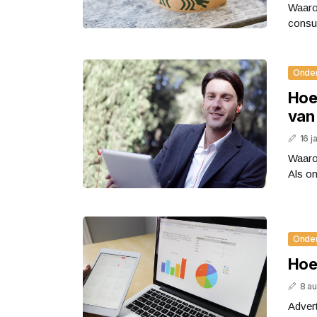
Waarom
consul
Onde
Hoe
van 
16 j
Waarom
Als on
Onde
Hoe
8 a
Advert