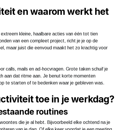
iteit en waarom werkt het
n extreem kleine, haalbare acties van één tot tien
onden van een compleet project, richt je je op de
pel, maar juist die eenvoud maakt het zo krachtig voor
r calls, mails en ad-hocvragen. Grote taken schuif je
zich aan dat ritme aan. Je benut korte momenten
op te starten of te bedenken waar je gebleven was.
tiviteit toe in je werkdag?
estaande routines
ontes die je al hebt. Bijvoorbeeld elke ochtend na je
oriteren van je dag. Of elke keer voordat je een meeting