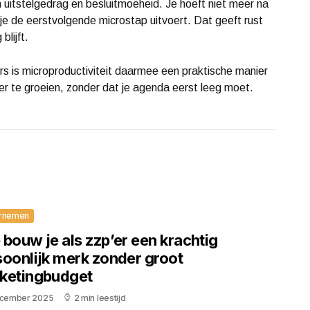
n uitstelgedrag en besluitmoeheid. Je hoeft niet meer na
je de eerstvolgende microstap uitvoert. Dat geeft rust
blijft.
s is microproductiviteit daarmee een praktische manier
r te groeien, zonder dat je agenda eerst leeg moet.
rnemen
bouw je als zzp’er een krachtig
soonlijk merk zonder groot
ketingbudget
ecember 2025
2 min leestijd