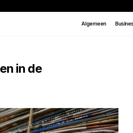
Algemeen
Busine
en in de