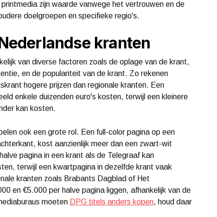
t printmedia zijn waarde vanwege het vertrouwen en de
oudere doelgroepen en specifieke regio's.
n Nederlandse kranten
kelijk van diverse factoren zoals de oplage van de krant,
entie, en de populariteit van de krant. Zo rekenen
kskrant hogere prijzen dan regionale kranten. Een
eeld enkele duizenden euro's kosten, terwijl een kleinere
inder kan kosten.
elen ook een grote rol. Een full-color pagina op een
achterkant, kost aanzienlijk meer dan een zwart-wit
halve pagina in een krant als de Telegraaf kan
en, terwijl een kwartpagina in dezelfde krant vaak
onale kranten zoals Brabants Dagblad of Het
00 en €5.000 per halve pagina liggen, afhankelijk van de
e mediaburaus moeten
DPG titels anders kopen
, houd daar