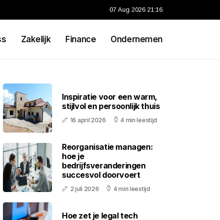
07 Aug 2026 21:16
ss
Zakelijk
Finance
Ondernemen
Inspiratie voor een warm,
stijlvol en persoonlijk thuis
16 april 2026
4 min leestijd
Reorganisatie managen:
hoe je
bedrijfsveranderingen
succesvol doorvoert
2 juli 2026
4 min leestijd
Hoe zet je legal tech