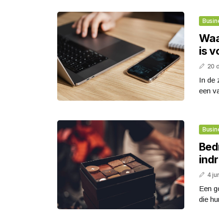
Busin
Waa
is v
20 
In de 
een va
Busin
Bed
indr
4 ju
Een g
die hu