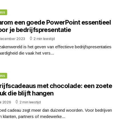
ess
rom een goede PowerPoint essentieel
oor je bedrijfspresentatie
december 2023
2 min leestijd
zakenwereld is het geven van effectieve bedrijfspresentaties
ardigheid die vaak het vers...
ess
rijfscadeaus met chocolade: een zoete
uk die blijft hangen
ni 2026
2 min leestijd
oed cadeau zegt meer dan duizend woorden. Voor bedrijven
n klanten, partners of medewerke...