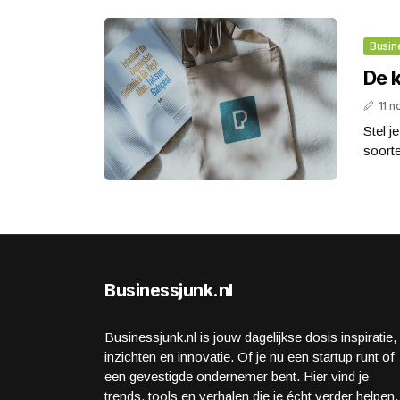
Busin
De 
11 
Stel j
soorte
Businessjunk.nl
Businessjunk.nl is jouw dagelijkse dosis inspiratie,
inzichten en innovatie. Of je nu een startup runt of
een gevestigde ondernemer bent. Hier vind je
trends, tools en verhalen die je écht verder helpen.